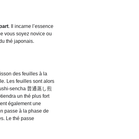
part
. Il incarne l’essence 
ue vous soyez novice ou 
du thé japonais.
isson des feuilles à la 
e. Les feuilles sont alors 
tsū-mushi-sencha 普通蒸し煎
ndra un thé plus fort 
sent également une 
n passe à la phase de 
es. Le thé passe 