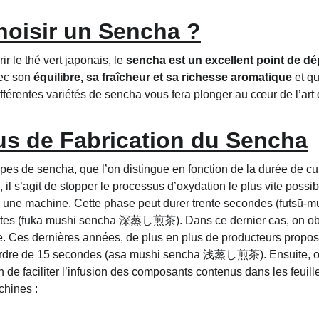
hoisir un Sencha ?
r le thé vert japonais, le 
sencha est un excellent point de dé
ec son 
équilibre, sa fraîcheur et sa richesse aromatique
 et q
fférentes variétés de sencha vous fera plonger au cœur de l’art 
us de Fabrication du Sencha
 types de sencha, que l’on distingue en fonction de la durée de cu
, il s’agit de stopper le processus d’oxydation le plus vite possibl
s une machine. Cette phase peut durer trente secondes (fu
utes (fuka mushi sencha 深蒸し煎茶). Dans ce dernier cas, on obtie
ite. Ces dernières années, de plus en plus de producteurs propo
l’ordre de 15 secondes (asa mushi sencha 浅蒸し煎茶). Ensuite, o
 de faciliter l’infusion des composants contenus dans les feuill
hines :