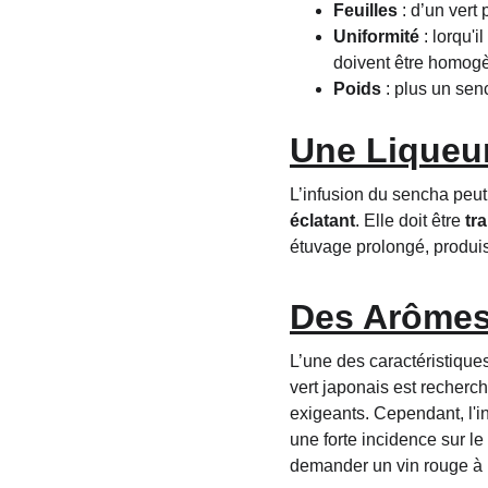
Feuilles
 : d’un vert
Uniformité
 : lorqu'
doivent être homogè
Poids
 : plus un sen
Une Liqueur
L’infusion du sencha peut
éclatant
. Elle doit être 
tr
étuvage prolongé, produis
Des Arômes
L’une des caractéristique
vert japonais est recherc
exigeants. Cependant, l'in
une forte incidence sur l
demander un vin rouge à 