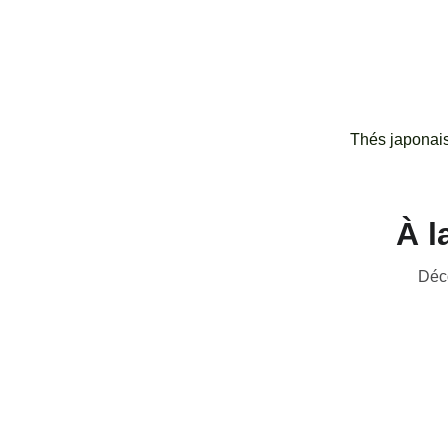
Thés japonai
À l
Déco