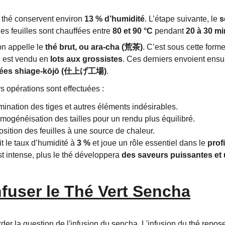
e thé conservent environ 
13 % d’humidité
. L’étape suivante, le 
s
les feuilles sont chauffées entre 
80 et 90 °C
 pendant 
20 à 30 m
on appelle le 
thé brut, ou ara-cha (荒茶)
. C’est sous cette forme
l est vendu en 
lots aux grossistes
. Ces derniers envoient ensui
pelées shiage-kōjō (仕上げ工場)
.
s opérations sont effectuées :
limination des tiges et autres éléments indésirables.
omogénéisation des tailles pour un rendu plus équilibré.
position des feuilles à une source de chaleur.
t le taux d’humidité à 
3 %
 et joue un rôle essentiel dans le 
prof
st intense, plus le thé développera 
des saveurs puissantes et
user le Thé Vert Sencha
order la question de l'infusion du sencha. L'infusion du thé repos