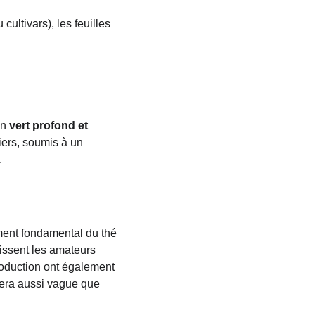
ultivars), les feuilles 
n 
vert profond et 
iers, soumis à un 
.
ment fondamental du thé 
issent les amateurs 
production ont également 
sera aussi vague que 