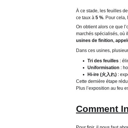
À ce stade, les feuilles d
ce taux à 
5 %
. Pour cela, 
On obtient alors ce que l’
marchés spécialisés, où i
usines de finition, ap
Dans ces usines, plusieur
Tri des feuilles
 : é
Uniformisation
 : h
Hi-ire (火入れ)
 : ex
Cette dernière étape rédui
Plus l’exposition au feu e
Comment Inf
Pour finir, il nous faut ab