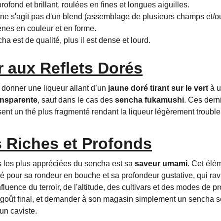
 profond et brillant, roulées en fines et longues aiguilles.
il ne s'agit pas d'un blend (assemblage de plusieurs champs et/ou c
nes en couleur et en forme.
cha est de qualité, plus il est dense et lourd.
 aux Reflets Dorés
 donner une liqueur allant d’un 
jaune doré tirant sur le vert
 à u
ansparente
, sauf dans le cas des 
sencha fukamushi
. Ces dern
ent un thé plus fragmenté rendant la liqueur légèrement trouble
 Riches et Profonds
s les plus appréciées du sencha est sa 
saveur umami
. Cet élé
hé pour sa rondeur en bouche et sa profondeur gustative, qui rav
fluence du terroir, de l'altitude, des cultivars et des modes de 
e goût final, et demander à son magasin simplement un sencha 
un caviste.