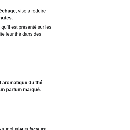
échage
, vise à réduire 
inutes
.
 qu’il est présenté sur les 
te leur thé dans des 
il aromatique du thé
. 
 un parfum marqué
.
e sur plusieurs facteurs 