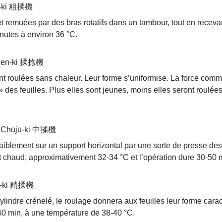
jū-ki 粗揉機
et remuées par des bras rotatifs dans un tambour, tout en receva
nutes à environ 36 °C.
ūnen-ki 揉捻機
nt roulées sans chaleur. Leur forme s’uniformise. La force comm
» des feuilles. Plus elles sont jeunes, moins elles seront roulées
e, Chūjū-ki 中揉機
 faiblement sur un support horizontal par une sorte de presse 
st chaud, approximativement 32-34 °C et l’opération dure 30-50 
jū-ki 精揉機
indre crénelé, le roulage donnera aux feuilles leur forme caracté
40 min, à une température de 38-40 °C.