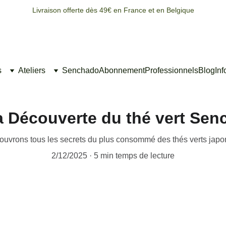
Livraison offerte dès 49€ en France et en Belgique
s
Ateliers
Senchado
Abonnement
Professionnels
Blog
Inf
a Découverte du thé vert Sen
uvrons tous les secrets du plus consommé des thés verts japo
2/12/2025
5 min temps de lecture