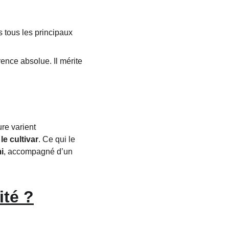
 tous les principaux 
rence absolue. Il mérite 
re varient 
 le cultivar
. Ce qui le 
i
, accompagné d’un 
té ?