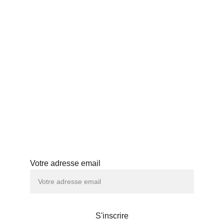
ACCUEIL
THÉS JAPONAIS
BLOG
PROFESSIONNELS
HISTOIRE
ABONNEMENT
ATELIERS
Abonnez-vous à notre newsletter
Votre adresse email
S'inscrire