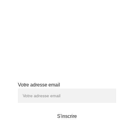
THÉS JAPONAIS
BLOG
PROFESSIONNELS
HISTOIRE
ABONNEMENT
ATELIERS
Abonnez-vous à notre newsletter
Votre adresse email
S'inscrire
Maison de thé