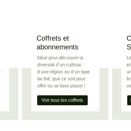
Coffrets et 
C
abonnements
S
Idéal pour découvrir la 
U
diversité d’un cultivar, 
e
 
d’une région ou d’un type 
un
de thé, que ce soit pour 
fi
offrir ou se faire plaisir !
ve
Voir tous les coffrets