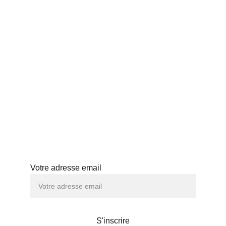
ACCUEIL
THÉS JAPONAIS
BLOG
PROFESSIONNELS
HISTOIRE
ABONNEMENT
ATELIERS
Abonnez-vous à notre newsletter
Votre adresse email
S'inscrire