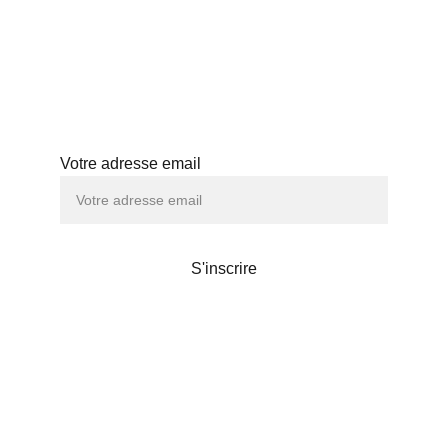
HISTOIRE
ABONNEMENT
ATELIERS
Abonnez-vous à notre newsletter
Votre adresse email
S'inscrire
Maison de thé
Liens utiles
POLITIQUE DE CONFIDENTIALITÉS