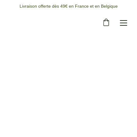
Livraison offerte dès 49€ en France et en Belgique
4/30/2025
1 min temps de lecture