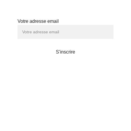
Abonnez-vous à notre newsletter
Votre adresse email
S'inscrire
Maison de thé
Liens utiles
POLITIQUE DE CONFIDENTIALITÉS