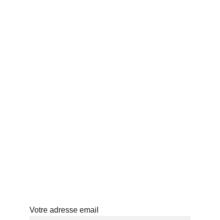
ACCUEIL
THÉS JAPONAIS
BLOG
PROFESSIONNELS
HISTOIRE
ABONNEMENT
ATELIERS
Abonnez-vous à notre newsletter
Votre adresse email