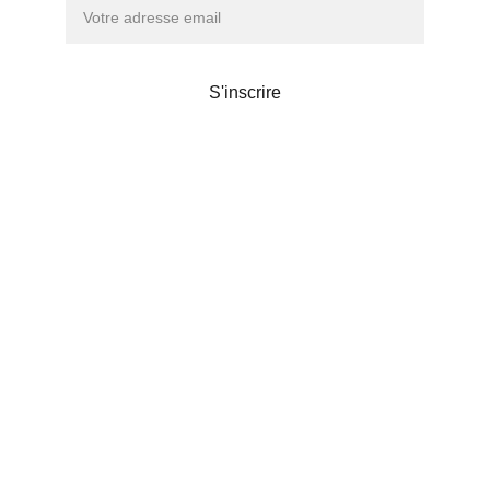
S'inscrire
Maison de thé
Liens utiles
POLITIQUE DE CONFIDENTIALITÉS
© 2026. Chanoki
Chanoki