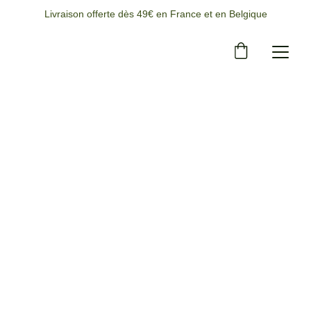
Livraison offerte dès 49€ en France et en Belgique
6/20/2025
1 min temps de lecture