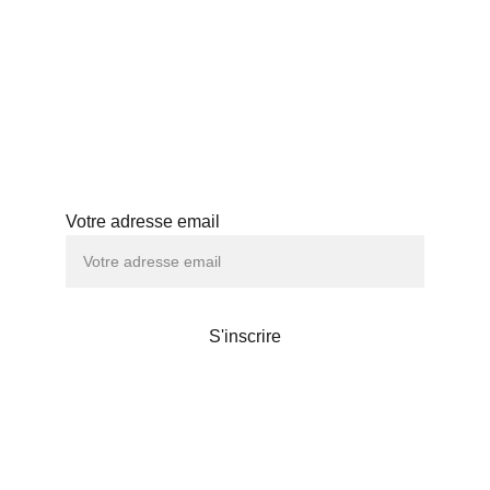
PROFESSIONNELS
HISTOIRE
ABONNEMENT
ATELIERS
Abonnez-vous à notre newsletter
Votre adresse email
S'inscrire
Maison de thé
Liens utiles
POLITIQUE DE CONFIDENTIALITÉS