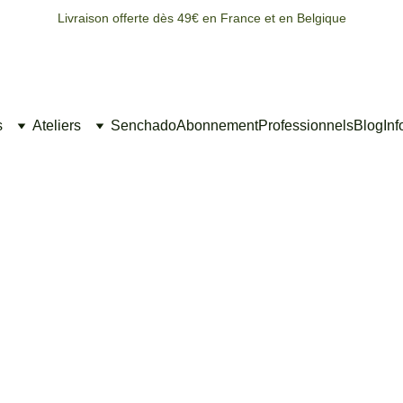
Livraison offerte dès 49€ en France et en Belgique
s
Ateliers
Senchado
Abonnement
Professionnels
Blog
Inf
10/24/2025
3 min temps de lecture