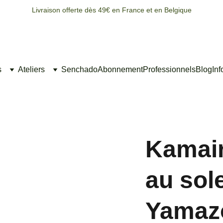
Livraison offerte dès 49€ en France et en Belgique
s
Ateliers
Senchado
Abonnement
Professionnels
Blog
Inf
Kamair
au sole
Yamazo