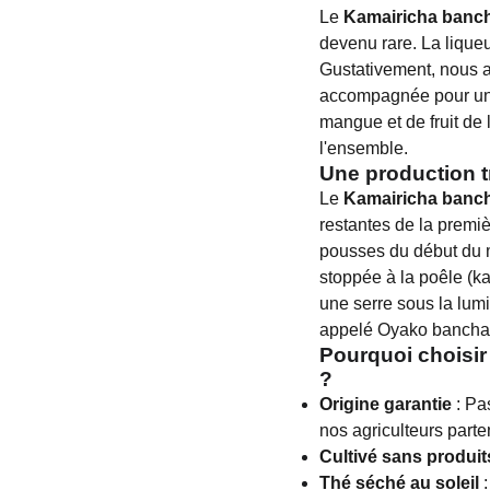
Le
Kamairicha banch
devenu rare. La liqueur
Gustativement, nous a
accompagnée pour une
mangue et de fruit de 
l'ensemble.
Une production t
Le
Kamairicha banch
restantes de la premiè
pousses du début du mo
stoppée à la poêle (ka
une serre sous la lumiè
appelé Oyako bancha
Pourquoi choisir
?
Origine garantie
: Pa
nos agriculteurs parte
Cultivé sans produi
Thé séché au soleil
: