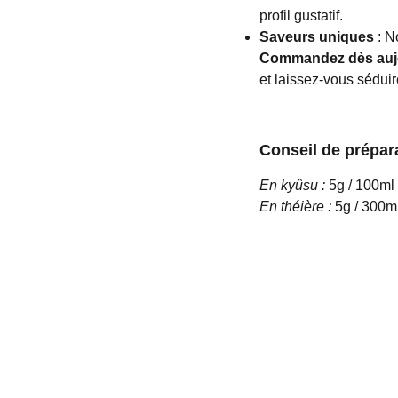
profil gustatif.
Saveurs uniques
: No
Commandez dès aujou
et laissez-vous séduir
Conseil de prépar
En kyûsu :
5g / 100ml 
En théière :
5g / 300ml
e thé
Liens utiles
POLITIQUE DE CONFIDENTIALI