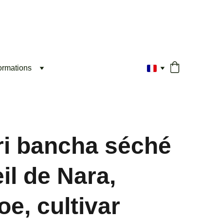
ormations
i bancha séché
il de Nara,
e, cultivar