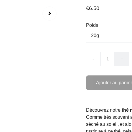
€6.50
Poids
-
+
Ajouter au panier
Découvrez notre
thé 
Comme très souvent av
séché au soleil, et al
rustique à ce thé, cela