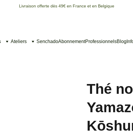
Livraison offerte dès 49€ en France et en Belgique
s
Ateliers
Senchado
Abonnement
Professionnels
Blog
Inf
Thé no
Yamazo
Kōshu