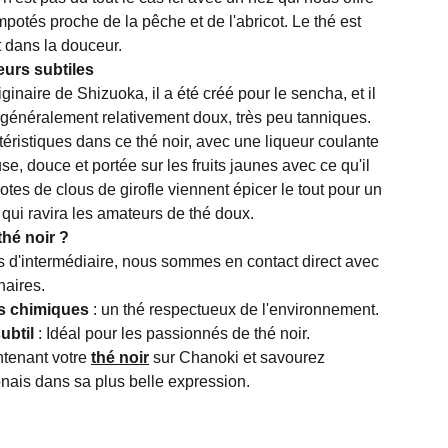
mpotés proche de la pêche et de l'abricot. Le thé est
t dans la douceur.
eurs subtiles
ginaire de Shizuoka, il a été créé pour le sencha, et il
 généralement relativement doux, très peu tanniques.
éristiques dans ce thé noir, avec une liqueur coulante
e, douce et portée sur les fruits jaunes avec ce qu'il
otes de clous de girofle viennent épicer le tout pour un
é qui ravira les amateurs de thé doux.
thé noir ?
s d'intermédiaire, nous sommes en contact direct avec
naires.
ts chimiques
: un thé respectueux de l'environnement.
ubtil
: Idéal pour les passionnés de thé noir.
tenant votre
thé noir
sur Chanoki et savourez
onais dans sa plus belle expression.