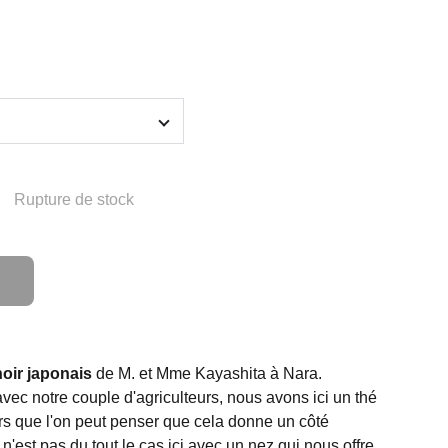
Rupture de stock
noir japonais
de M. et Mme Kayashita à Nara.
ec notre couple d'agriculteurs, nous avons ici un thé
ors que l'on peut penser que cela donne un côté
 n'est pas du tout le cas ici avec un nez qui nous offre