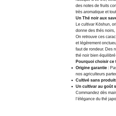
des notes de fruits co
très aromatique et tou
Un Thé noir aux sav
Le cultivar Kōshun, ori
donne des thés noirs,
On retrouve ces caract
et légèrement onctueus
faut de rondeur. Des n
thé noir bien équilibr
Pourquoi choisir ce 
Origine garantie
: Pa
nos agriculteurs parte
Cultivé sans produi
Un cultivar au goût s
Commandez dès main
l’élégance du thé jap