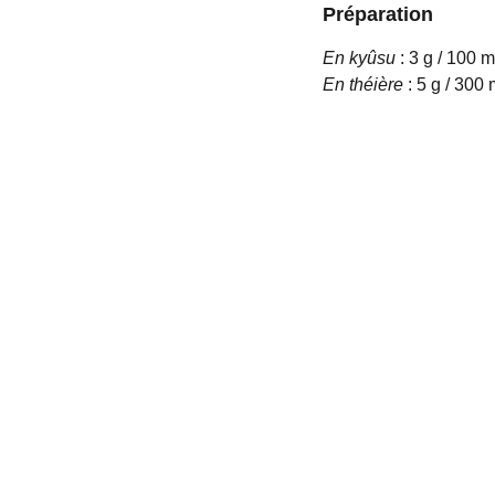
Préparation
En kyûsu
: 3 g / 100 m
En théière
: 5 g / 300 
e thé
Liens utiles
POLITIQUE DE CONFIDENTIALI
NAIS
CONDITIONS GÉNÉRALES DE 
VENTES
MENTIONS 
LÉGALES 
ENT
ONNELS