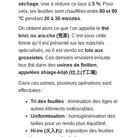
séchage
, vise à réduire ce taux à 
5 %
. Pour 
cela, les feuilles sont chauffées entre 
80 et 90 
°C
 pendant 
20 à 30 minutes
.
On obtient alors ce que l’on appelle le 
thé 
brut, ou ara-cha (荒茶)
. C’est sous cette 
forme qu’il est présenté sur les marchés 
spécialisés, où il est vendu en 
lots aux 
grossistes
. Ces derniers envoient ensuite 
leur thé dans des 
usines de finition, 
appelées shiage-kōjō (仕上げ工場)
.
Dans ces usines, plusieurs opérations sont 
effectuées :
Tri des feuilles
 : élimination des tiges et 
autres éléments indésirables.
Uniformisation
 : homogénéisation des 
tailles pour un rendu plus équilibré.
Hi-ire (火入れ)
 : exposition des feuilles 