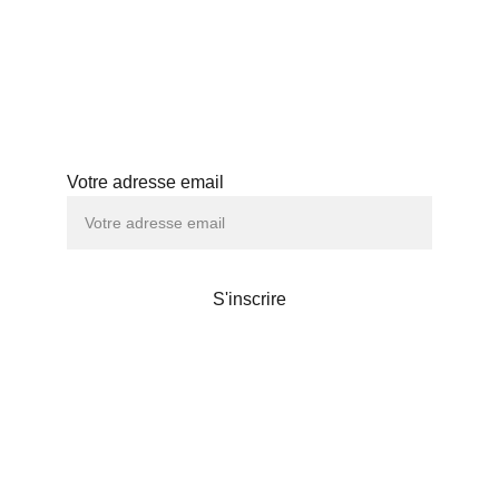
HISTOIRE
ABONNEMENT
ATELIERS
Abonnez-vous à notre newsletter
Votre adresse email
S'inscrire
Maison de thé
Liens utiles
POLITIQUE DE CONFIDENTIALITÉS