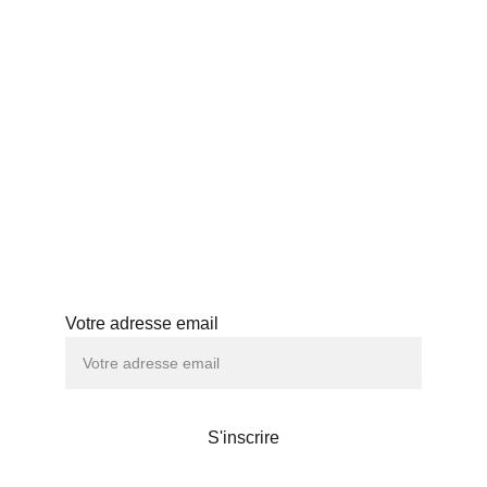
THÉS JAPONAIS
BLOG
PROFESSIONNELS
HISTOIRE
ABONNEMENT
ATELIERS
Abonnez-vous à notre newsletter
Votre adresse email
S'inscrire