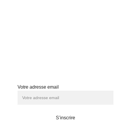
THÉS JAPONAIS
BLOG
PROFESSIONNELS
HISTOIRE
ABONNEMENT
ATELIERS
Abonnez-vous à notre newsletter
Votre adresse email
S'inscrire