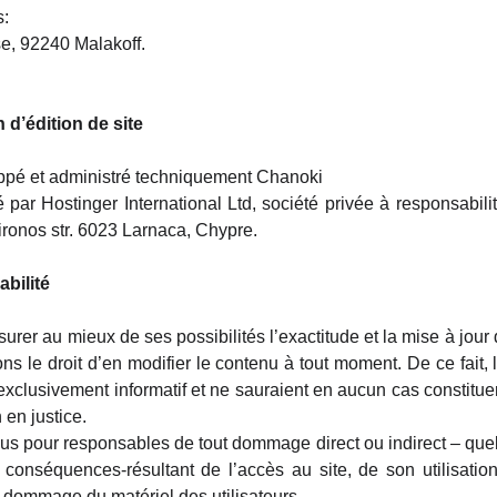
s:
e, 92240 Malakoff.
 d’édition de site
oppé et administré techniquement Chanoki
par Hostinger International Ltd, société privée à responsabili
ironos str. 6023 Larnaca, Chypre.
abilité
rer au mieux de ses possibilités l’exactitude et la mise à jour 
ons le droit d’en modifier le contenu à tout moment. De ce fait, 
 exclusivement informatif et ne sauraient en aucun cas constitu
 en justice.
us pour responsables de tout dommage direct ou indirect – quel
es conséquences-résultant de l’accès au site, de son utilisation
t dommage du matériel des utilisateurs.