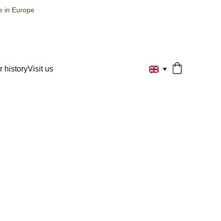
e in Europe
 history
Visit us