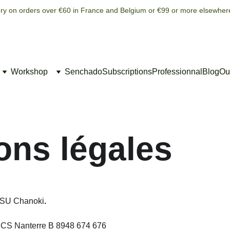
ery on orders over €60 in France and Belgium or €99 or more elsewher
Workshop
Senchado
Subscriptions
Professionnal
Blog
Our
ons légales
SASU Chanoki
.
RCS Nanterre B 8948 674 676