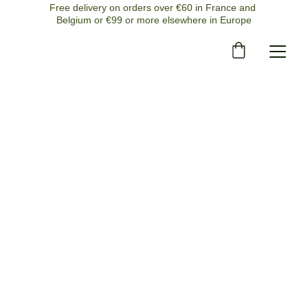
Free delivery on orders over €60 in France and 
Belgium or €99 or more elsewhere in Europe
Our shop — tea 
room