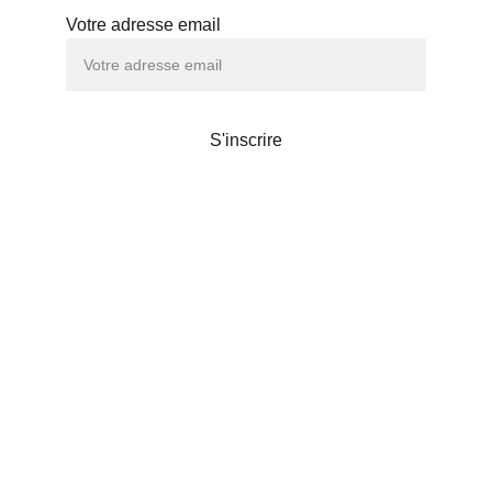
Votre adresse email
S'inscrire
Maison de thé
Liens utiles
POLITIQUE DE CONFIDENTIALITÉS
© 2024. Chanoki