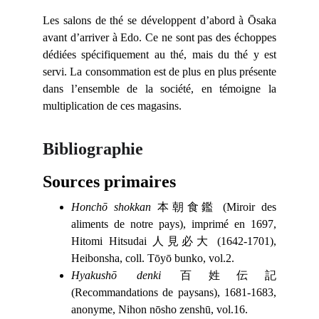
Les salons de thé se développent d’abord à Ōsaka
avant d’arriver à Edo. Ce ne sont pas des échoppes
dédiées spécifiquement au thé, mais du thé y est
servi. La consommation est de plus en plus présente
dans l’ensemble de la société, en témoigne la
multiplication de ces magasins.
Bibliographie
Sources primaires
Honchō shokkan
本朝食鑑 (Miroir des
aliments de notre pays), imprimé en 1697,
Hitomi Hitsudai 人見必大 (1642-1701),
Heibonsha, coll. Tōyō bunko, vol.2.
Hyakushō denki
百姓伝記
(Recommandations de paysans), 1681-1683,
anonyme, Nihon nōsho zenshū, vol.16.