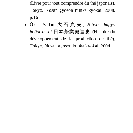
(Livre pour tout comprendre du thé japonais),
Tōkyō, Nōsan gyoson bunka kyōkai, 2008,
p.161.
Ōishi Sadao 大石貞夫,
Nihon chagyō
hattatsu shi
日本茶業発達史 (Histoire du
développement de la production de thé),
Tōkyō, Nōsan gyoson bunka kyōkai, 2004.