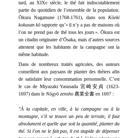
tard, au XIX
e
siècle, le thé fait indiscutablement
partie du quotidien de l’ensemble de la population.
Ōkura Nagatsune (1768-1761), dans son
Kōeki
kokusan kō
rapporte qu’« il n’y a pas de maisons où
l’on ne prend pas de thé tous les jours ». Ōkura est
un citadin originaire d’Ōsaka, mais d’autres sources
attestent que les habitants de la campagne ont la
même habitude.
Dans de nombreux traités agricoles, des auteurs
conseillent aux paysans de planter des théiers afin
de satisfaire leur consommation personnelle. C’est
le cas de Miyazaki Yasusada 宮崎安貞 (1623-
1697) dans le
Nōgyō zensho
農業全書 en 1697 :
"À la capitale, en ville, à la campagne ou à la
montagne, s’il se trouve un peu de terrain, il faut
absolument et quelle que soit la quantité, planter du
thé. Si l’on ne le fait pas, il est stupide de dépenser