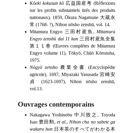
Kōeki kokusan kō
広益国産考 (Réflexions
sur les profits substantiels tirés des produits
nationaux), 1859, Ōkura Nagatsune 大蔵永
常 (1768- ?), Nihon nōsho zenshū, vol. 14.
Mitamura Engyo 三田村鳶魚,
Mitamura
Engyo zenshū dai 11 kan
三田村鳶魚全集
第１１巻 (Œuvres complètes de Mitamura
Engyo volume 11), Tōkyō, Chūō Kōronsha,
1975.
Nōgyō zensho
農業全書 (Encyclopédie
agricole), 1697, Miyazaki Yasusada 宮崎安
貞 (1623-1697), Nihon nōsho zenshū,
vol.13.
Ouvrages contemporains
Nakagawa Yoshinobu 中川致之, Toyoda
Isao 豊田勲,
et al.
,
Nihon cha no subete ga
wakaru hon
日本茶のすべてがわかる本