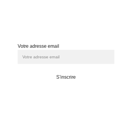
HISTOIRE
ABONNEMENT
ATELIERS
Abonnez-vous à notre newsletter
Votre adresse email
S'inscrire
Maison de thé
Liens utiles
POLITIQUE DE CONFIDENTIALITÉS