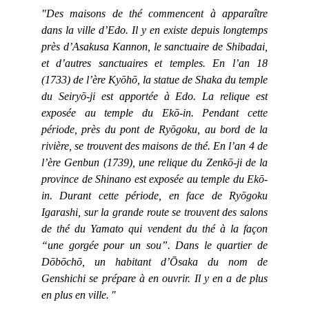
"Des maisons de thé commencent à apparaître
dans la ville d’Edo. Il y en existe depuis longtemps
près d’Asakusa Kannon, le sanctuaire de Shibadai,
et d’autres sanctuaires et temples. En l’an 18
(1733) de l’ère Kyōhō, la statue de Shaka du temple
du Seiryō-ji est apportée à Edo. La relique est
exposée au temple du Ekō-in. Pendant cette
période, près du pont de Ryōgoku, au bord de la
rivière, se trouvent des maisons de thé. En l’an 4 de
l’ère Genbun (1739), une relique du Zenkō-ji de la
province de Shinano est exposée au temple du Ekō-
in. Durant cette période, en face de Ryōgoku
Igarashi, sur la grande route se trouvent des salons
de thé du Yamato qui vendent du thé à la façon
“une gorgée pour un sou”. Dans le quartier de
Dōbōchō, un habitant d’Ōsaka du nom de
Genshichi se prépare à en ouvrir. Il y en a de plus
en plus en ville. "