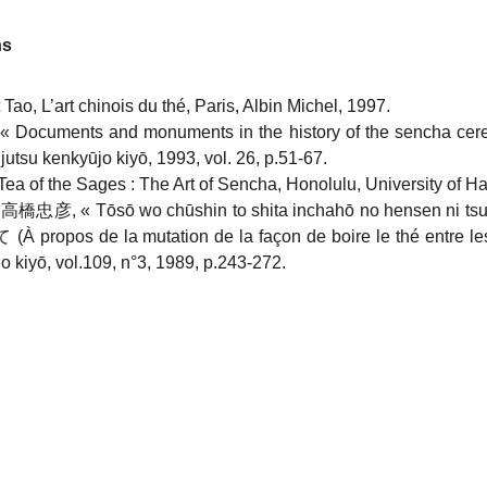
ns
 Tao, L’art chinois du thé, Paris, Albin Michel, 1997.
, « Documents and monuments in the history of the sencha ce
utsu kenkyūjo kiyō, 1993, vol. 26, p.51-67.
Tea of the Sages : The Art of Sencha, Honolulu, University of H
ko高橋忠彦, « Tōsō wo chūshin to shita inchahō no hensen
os de la mutation de la façon de boire le thé entre les 
 kiyō, vol.109, n°3, 1989, p.243-272.