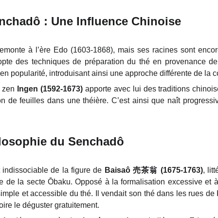
nchadô : Une Influence Chinoise
emonte à l’ère Edo (1603-1868), mais ses racines sont encor
opte des techniques de préparation du thé en provenance de
 en popularité, introduisant ainsi une approche différente de la
e zen
Ingen (1592-1673)
apporte avec lui des traditions chinoi
on de feuilles dans une théière. C’est ainsi que naît progress
hilosophie du Senchadô
 indissociable de la figure de
Baisaô
売茶翁
(1675-1763)
, li
e de la secte Ōbaku. Opposé à la formalisation excessive et à
mple et accessible du thé. Il vendait son thé dans les rues de K
oire le déguster gratuitement.