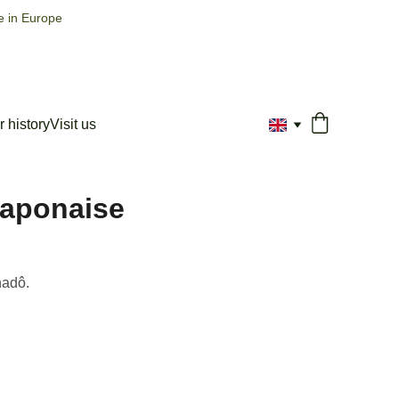
e in Europe
 history
Visit us
japonaise
hadô.