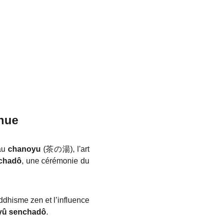
nue
 au
chanoyu
(茶の湯), l'art
chadô
, une cérémonie du
uddhisme zen et l’influence
yû senchadô
.