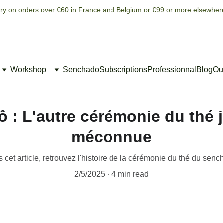
ery on orders over €60 in France and Belgium or €99 or more elsewher
Workshop
Senchado
Subscriptions
Professionnal
Blog
Our
 : L'autre cérémonie du thé 
méconnue
 cet article, retrouvez l'histoire de la cérémonie du thé du senc
2/5/2025
4 min read