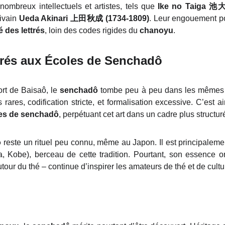
ombreux intellectuels et artistes, tels que
Ike no Taiga
池
rivain
Ueda Akinari
上田秋成
(1734-1809)
. Leur engouement po
é des lettrés
, loin des codes rigides du
chanoyu
.
trés aux Écoles de Senchadô
ort de Baisaô, le
senchadô
tombe peu à peu dans les mêmes 
 rares, codification stricte, et formalisation excessive. C’est 
es de senchadô
, perpétuant cet art dans un cadre plus structur
ô
reste un rituel peu connu, même au Japon. Il est principaleme
, Kobe), berceau de cette tradition. Pourtant, son essence 
utour du thé – continue d’inspirer les amateurs de thé et de cult