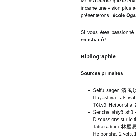
Moins célèbre que le
ch
incarne une vision plus a
présenterons l’
école Og
Si vous êtes passionné pa
senchadô
!
Bibliographie
Sources primaires
Seifū sagen 清風瑣言
Hayashiya Tatsusa
Tōkyō, Heibonsha, 2
Sencha shiyō sh
Discussions sur le
Tatsusaburō 林屋辰三
Heibonsha, 2 vols, 