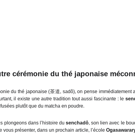
utre cérémonie du thé japonaise mécon
onie du thé japonaise (茶道, sadô), on pense immédiatement
tant, il existe une autre tradition tout aussi fascinante : le
sen
 infusées plutôt que du matcha en poudre.
us plongeons dans l’histoire du
senchadô
, son lien avec le bo
 vous présenter, dans un prochain article, l’école
Ogasawarar