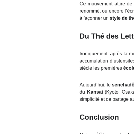
Ce mouvement attire de n
renommé, ou encore l’éc
à façonner un
style de th
Du Thé des Let
Ironiquement, après la m
accumulation d’ustensiles
siècle les premières
écol
Aujourd’hui, le
senchad
du
Kansai
(Kyoto, Osaka
simplicité et de partage a
Conclusion