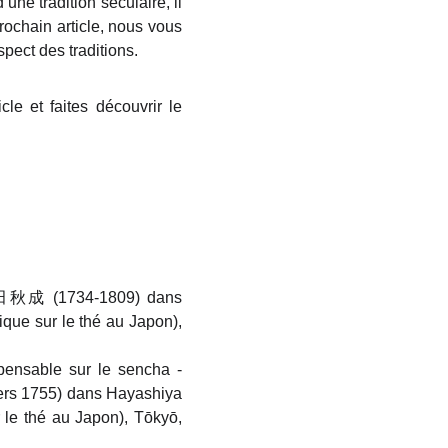
une tradition séculaire, il
rochain article, nous vous
spect des traditions.
cle et faites découvrir le
 上田秋成 (1734-1809) dans
e sur le thé au Japon),
sable sur le sencha -
ers 1755) dans Hayashiya
 thé au Japon), Tōkyō,