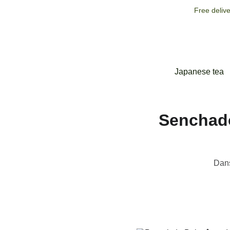
Free deliv
Japanese tea
Senchadô
Dans