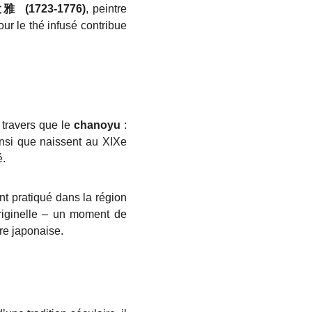
大雅
(1723-1776)
, peintre
ur le thé infusé contribue
travers que le
chanoyu
:
ainsi que naissent au XIXe
é.
nt pratiqué dans la région
originelle – un moment de
ure japonaise.