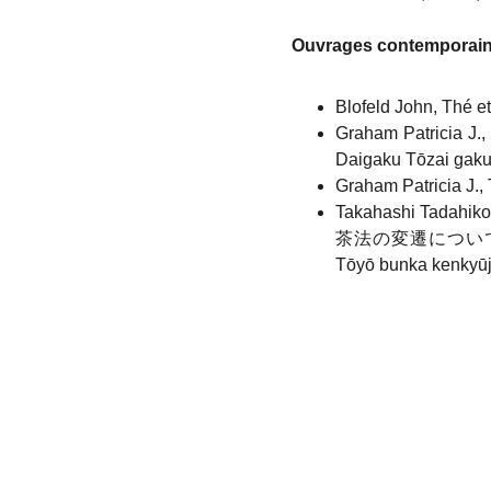
Ouvrages contemporai
Blofeld John, Thé et
Graham Patricia J.
Daigaku Tōzai gakuj
Graham Patricia J., 
Takahashi Tadahi
茶法の変遷について (À prop
Tōyō bunka kenkyūjo