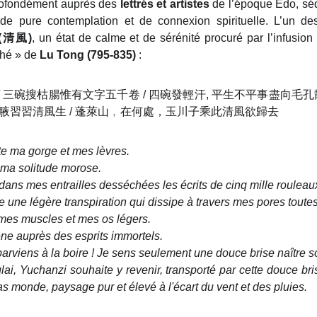
ofondément auprès des
lettrés et artistes
de l’époque Edo, séd
 pure contemplation et de connexion spirituelle. L’un des
 (清風)
, un état de calme et de sérénité procuré par l’infusio
thé » de
Lu Tong (795-835)
:
/ 三碗搜枯腸惟有文字五千卷 / 四碗發輕汗, 平生不平事盡向毛孔散
覺兩腋習習清風生 / 蓬萊山﹐在何處，玉川子乘此清風欲歸去
e ma gorge et mes lèvres.
ma solitude morose.
 dans mes entrailles desséchées les écrits de cinq mille rouleau
une légère transpiration qui dissipe à travers mes pores toutes l
mes muscles et mes os légers.
e auprès des esprits immortels.
parviens à la boire ! Je sens seulement une douce brise naître s
ai, Yuchanzi souhaite y revenir, transporté par cette douce bri
s monde, paysage pur et élevé à l'écart du vent et des pluies.