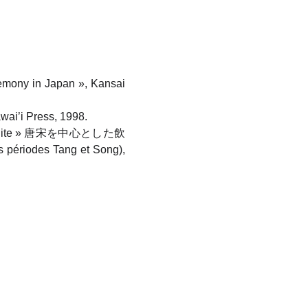
remony in Japan », Kansai
awai’i Press, 1998.
 ni tsuite » 唐宋を中心とした飲
périodes Tang et Song),