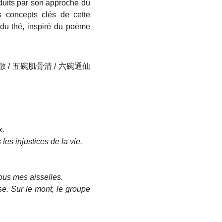
uits par son approche du
 concepts clés de cette
n du thé, inspiré du poème
 / 五碗肌骨清 / 六碗通仙
x.
es injustices de la vie.
ous mes aisselles.
se. Sur le mont, le groupe