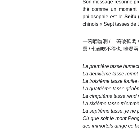
Son message résonne pr
thé comme un moment de
philosophie est le
Seifu
chinois « Sept tasses de 
一碗喉吻潤 / 二碗破孤悶 
靈 / 七碗吃不得也, 唯
La première tasse humect
La deuxième tasse rompt 
La troisième tasse fouille
La quatrième tasse génère 
La cinquième tasse rend 
La sixième tasse m'emmèn
La septième tasse, je ne 
Où que soit le mont Pengl
des immortels dirige ce ba