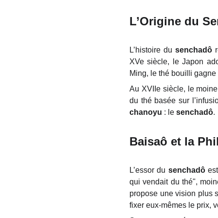
L’Origine du Se
L’histoire du
senchadô
r
XVe siècle, le Japon ad
Ming, le thé bouilli gagne
Au XVIIe siècle, le moin
du thé basée sur l’infusi
chanoyu
: le
senchadô
.
Baisaô et la P
L’essor du
senchadô
est
qui vendait du thé", moin
propose une vision plus si
fixer eux-mêmes le prix, v