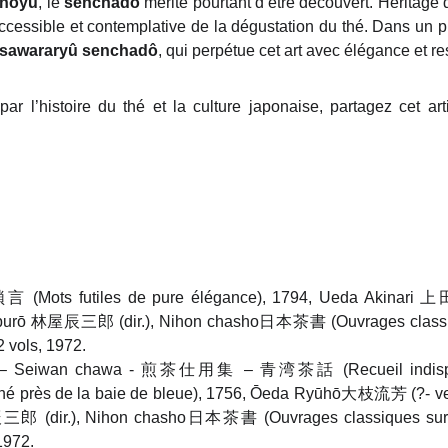
anoyu
, le
senchadô
mérite pourtant d’être découvert. Héritage d’
ccessible et contemplative de la dégustation du thé. Dans un p
asawararyû senchadô
, qui perpétue cet art avec élégance et re
r l’histoire du thé et la culture japonaise, partagez cet arti
 (Mots futiles de pure élégance), 1794, Ueda Akinari
burō 林屋辰三郎 (dir.), Nihon chasho日本茶書 (Ouvrages classiqu
 vols, 1972.
ū – Seiwan chawa - 煎茶仕用集 – 青湾茶話 (Recueil indispen
 thé près de la baie de bleue), 1756, Ōeda Ryūhō大枝流芳 (?- v
郎 (dir.), Nihon chasho日本茶書 (Ouvrages classiques sur le
1972.