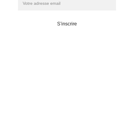
S'inscrire
Maison de thé
Liens utiles
POLITIQUE DE CONFIDENTIALITÉS
© 2024. Chanoki
Chanoki