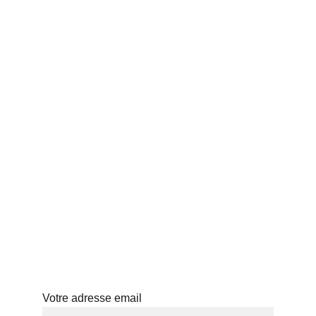
ACCUEIL
THÉS JAPONAIS
BLOG
PROFESSIONNELS
HISTOIRE
ABONNEMENT
ATELIERS
Abonnez-vous à notre newsletter
Votre adresse email