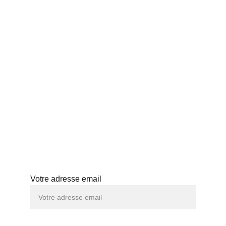
ACCUEIL
THÉS JAPONAIS
BLOG
PROFESSIONNELS
HISTOIRE
ABONNEMENT
ATELIERS
Abonnez-vous à notre newsletter
Votre adresse email