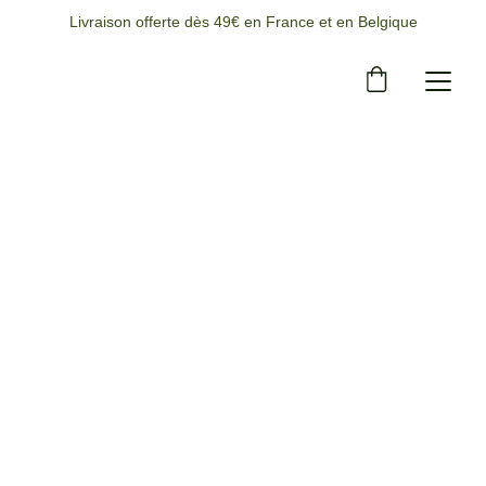
Livraison offerte dès 49€ en France et en Belgique
10/7/2025
1 min temps de lecture