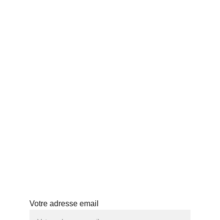
ACCUEIL
vos thés japonais 
THÉS JAPONAIS
préférés pour l’automne
BLOG
PROFESSIONNELS
HISTOIRE
ABONNEMENT
ATELIERS
Abonnez-vous à notre newsletter
Votre adresse email