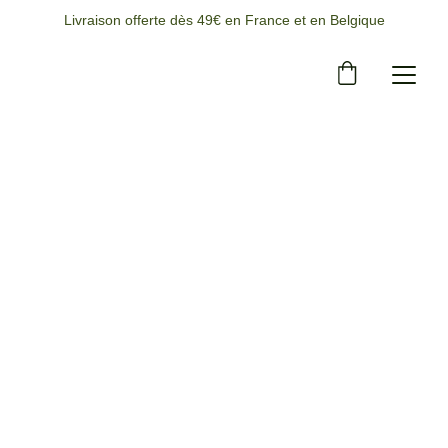
Livraison offerte dès 49€ en France et en Belgique
11/21/2025
2 min temps de lecture