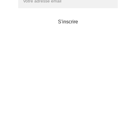
S'inscrire
Maison de thé
Liens utiles
POLITIQUE DE CONFIDENTIALITÉS
© 2026. Chanoki
Chanoki