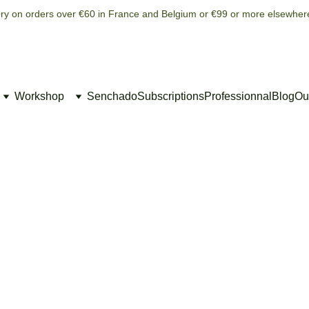
ery on orders over €60 in France and Belgium or €99 or more elsewher
Workshop
Senchado
Subscriptions
Professionnal
Blog
Our
5/20/2025
1 min read