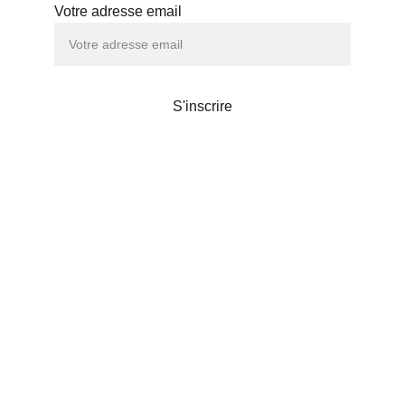
Votre adresse email
S'inscrire
Maison de thé
Liens utiles
POLITIQUE DE CONFIDENTIALITÉS
© 2024. Chanoki