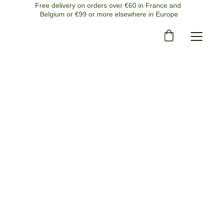
Free delivery on orders over €60 in France and 
Belgium or €99 or more elsewhere in Europe
11/21/2025
2 min read