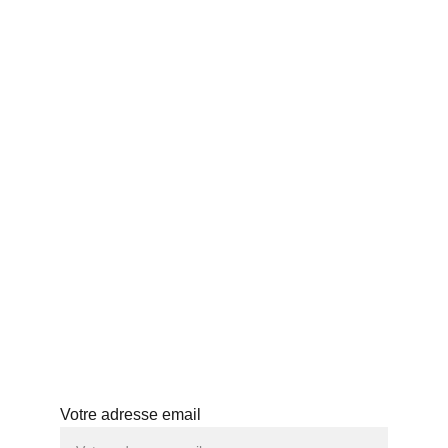
ACCUEIL
vos thés japonais 
THÉS JAPONAIS
préférés pour l’automne
BLOG
PROFESSIONNELS
HISTOIRE
ABONNEMENT
ATELIERS
Abonnez-vous à notre newsletter
Votre adresse email