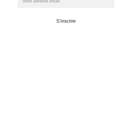
S'inscrire
Maison de thé
Liens utiles
POLITIQUE DE CONFIDENTIALITÉS
© 2024. Chanoki
Chanoki