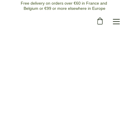
Free delivery on orders over €60 in France and 
Belgium or €99 or more elsewhere in Europe
12/5/2025
2 min read